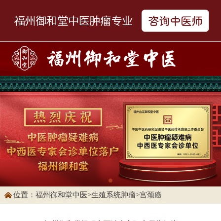
位置：
福州御和堂中医
>
生殖系统肿瘤
>
宫颈癌