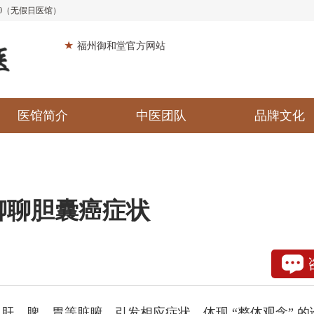
:30（无假日医馆）
★
福州御和堂官方网站
医馆简介
中医团队
品牌文化
聊聊胆囊癌症状
脾、胃等脏腑，引发相应症状，体现 “整体观念” 的