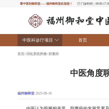
看中医到御和堂——福州御和堂欢迎您！
门诊时间：08:00-17
中医科诊疗项目
首页
首页
>
消化系统肿瘤
>
胆囊癌
中医角度
福州御和堂
2025-08-18
中医认为脏腑相表里，胆囊癌的发展常累及肝、