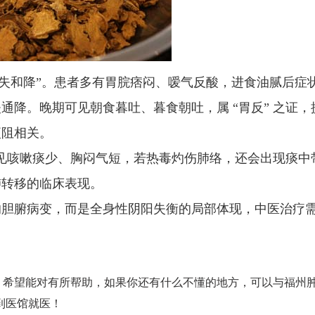
失和降”。患者多有胃脘痞闷、嗳气反酸，进食油腻后症
降。晚期可见朝食暮吐、暮食朝吐，属 “胃反” 之证，
梗阻相关。
见咳嗽痰少、胸闷气短，若热毒灼伤肺络，还会出现痰中
肺转移的临床表现。
胆腑病变，而是全身性阴阳失衡的局部体现，中医治疗
，希望能对有所帮助，如果你还有什么不懂的地方，可以与福州
到医馆就医！