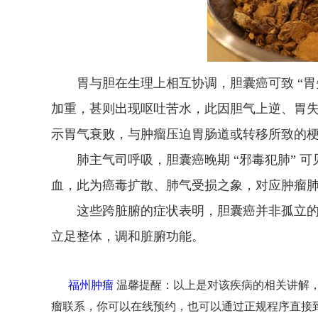
胃与胆在生理上相互协调，胆囊癌可致 “胃
加重，甚则出现呕吐苦水，此因胆气上逆、胃失通
示胃气衰败，与肿瘤压迫胃肠道或转移所致的
肺主气司呼吸，胆囊癌晚期 “邪毒犯肺” 可
血，此为癌毒扩散、肺气受损之象，对应肿瘤
这些跨脏腑的症状表明，胆囊癌并非孤立的
立足整体，调和脏腑功能。
福州肿瘤
温馨提醒：以上是对该疾病的相关讲解
瘤联系，你可以在线预约，也可以通过正规程序直接