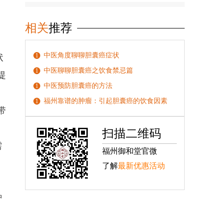
相关
推荐
中医角度聊聊胆囊癌症状
1
状
中医聊聊胆囊癌之饮食禁忌篇
1
提
中医预防胆囊癌的方法
1
福州靠谱的肿瘤：引起胆囊癌的饮食因素
1
带
扫描二维码
需
福州御和堂官微
了解
最新优惠活动
肿