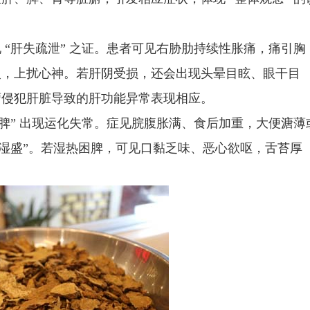
肝失疏泄” 之证。患者可见右胁肋持续性胀痛，痛引胸
火，上扰心神。若肝阴受损，还会出现头晕目眩、眼干目
瘤侵犯肝脏导致的肝功能异常表现相应。
” 出现运化失常。症见脘腹胀满、食后加重，大便溏薄
虚湿盛”。若湿热困脾，可见口黏乏味、恶心欲呕，舌苔厚
。