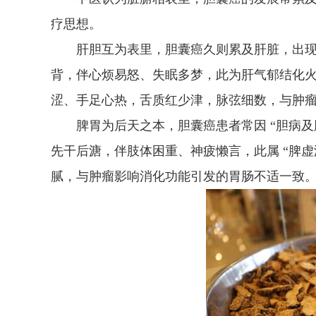
疗思想。
肝胆互为表里，胆囊癌久则累及肝脏，出现 “
背，伴心烦易怒、失眠多梦，此为肝气郁结化
涩、手足心热，舌质红少津，脉弦细数，与肿
脾胃为后天之本，胆囊癌患者常因 “胆病及脾
先干后溏，伴肢体困重、神疲懒言，此属 “脾
腻，与肿瘤影响消化功能引发的胃肠不适一致