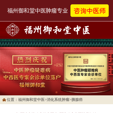
位置：
福州御和堂中医
>
消化系统肿瘤
>
胰腺癌