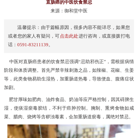
直肠癌的中医饮食禁忌
来源：御和堂中医
温馨提示：由于篇幅原因，很多内容不能详尽，如果您
或者您的家人有疑问，可
点击此处
进行咨询，或直接拨打电
话：
0591-83211139
。
中医对直肠癌患者的饮食禁忌强调“忌助邪伤正”，需根据病情
阶段和体质调整。首先严禁辛辣刺激之品，如辣椒、花椒、生姜
等，此类食物易助生湿热，加重肠道热毒，导致便血、腹痛症状
加剧。
肥甘厚味如肥肉、油炸食品、奶油等应严格控制，因其碍脾生
湿，使痰湿瘀毒胶结，不利于癌肿控制。腌制、熏烤食物如咸
菜、腊肉、烧烤等含秽浊毒素，会加重肠道瘀毒，属绝对禁忌。