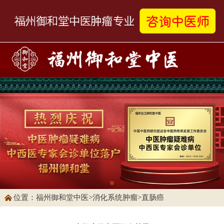
位置：
福州御和堂中医
>
消化系统肿瘤
>
直肠癌