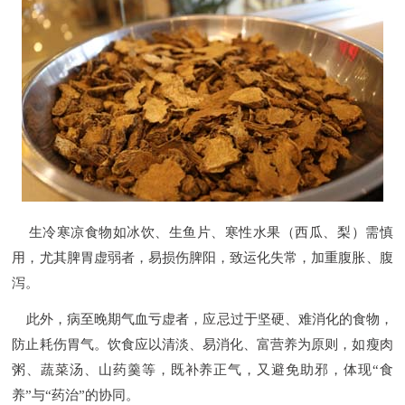
生冷寒凉食物如冰饮、生鱼片、寒性水果（西瓜、梨）需慎
用，尤其脾胃虚弱者，易损伤脾阳，致运化失常，加重腹胀、腹
泻。
此外，病至晚期气血亏虚者，应忌过于坚硬、难消化的食物，
防止耗伤胃气。饮食应以清淡、易消化、富营养为原则，如瘦肉
粥、蔬菜汤、山药羹等，既补养正气，又避免助邪，体现“食
养”与“药治”的协同。