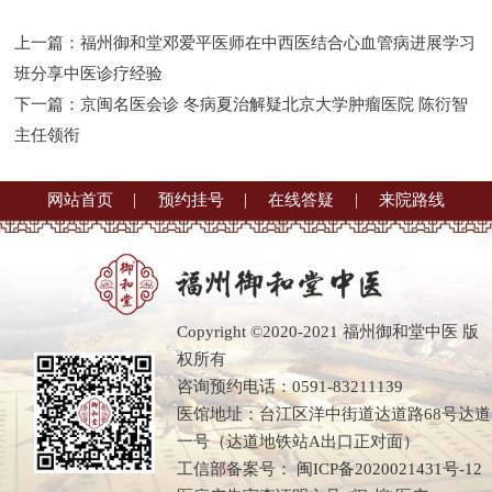
上一篇：
福州御和堂邓爱平医师在中西医结合心血管病进展学习
班分享中医诊疗经验
下一篇：
京闽名医会诊 冬病夏治解疑北京大学肿瘤医院 陈衍智
主任领衔
网站首页
预约挂号
在线答疑
来院路线
Copyright ©2020-2021 福州御和堂中医 版
权所有
咨询预约电话：0591-83211139
医馆地址：台江区洋中街道达道路68号达道
一号（达道地铁站A出口正对面）
工信部备案号：
闽ICP备2020021431号-12