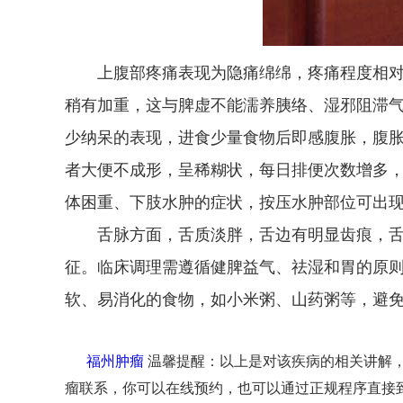
上腹部疼痛表现为隐痛绵绵，疼痛程度相对
稍有加重，这与脾虚不能濡养胰络、湿邪阻滞
少纳呆的表现，进食少量食物后即感腹胀，腹
者大便不成形，呈稀糊状，每日排便次数增多，多
体困重、下肢水肿的症状，按压水肿部位可出
舌脉方面，舌质淡胖，舌边有明显齿痕，舌
征。临床调理需遵循健脾益气、祛湿和胃的原
软、易消化的食物，如小米粥、山药粥等，避
福州肿瘤
温馨提醒：以上是对该疾病的相关讲解
瘤联系，你可以在线预约，也可以通过正规程序直接