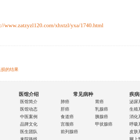
p://www.zatzyzl120.com/xhxtzl/yxa/1740.html
耗损的结果
医馆介绍
常见病种
疾病
医馆简介
肺癌
胃癌
泌尿
医馆动态
肝癌
乳腺癌
生殖
中医案例
食道癌
胰腺癌
消化
品牌文化
宫颈癌
甲状腺癌
呼吸
医生团队
前列腺癌
皮肤
来院路线
网上