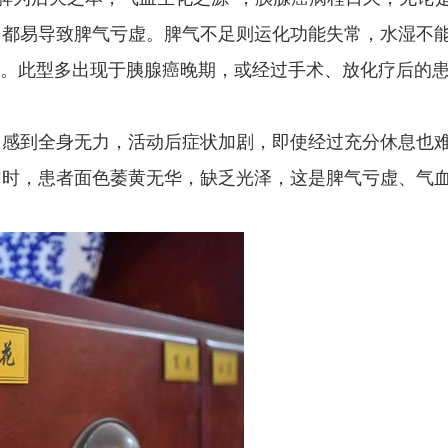
，都易导致脾气亏虚。脾气不足则运化功能失常，水湿不
型。此型多出现于胰腺癌晚期，或经过手术、放化疗后的
感到全身无力，活动后症状加剧，即使经过充分休息也
同时，患者面色萎黄无华，缺乏光泽，这是脾气亏虚、气