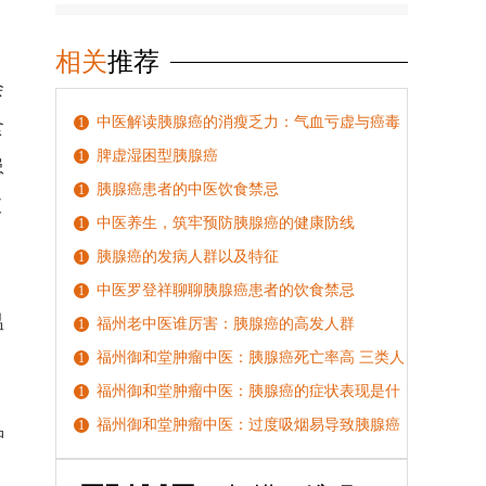
相关
推荐
会
中医解读胰腺癌的消瘦乏力：气血亏虚与癌毒
1
食
耗损的结果
脾虚湿困型胰腺癌
1
患
胰腺癌患者的中医饮食禁忌
1
肢
中医养生，筑牢预防胰腺癌的健康防线
1
胰腺癌的发病人群以及特征
1
中医罗登祥聊聊胰腺癌患者的饮食禁忌
1
温
福州老中医谁厉害：胰腺癌的高发人群
1
福州御和堂肿瘤中医：胰腺癌死亡率高 三类人
1
更易患胰腺癌
福州御和堂肿瘤中医：胰腺癌的症状表现是什
1
么 胰腺癌如何诊断
福州御和堂肿瘤中医：过度吸烟易导致胰腺癌
1
肿
胰腺癌用中医怎样治疗