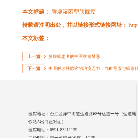
本文标题：
脾虚湿困型胰腺癌
转载请注明出处，并以链接形式链接网址：
htt
本文标签：
上一篇
胰腺癌患者的中医饮食禁忌
下一篇
中医解读胰腺癌的消瘦乏力：气血亏虚与癌毒
医馆地址：台江区洋中街道达道路68号达道一号（达道地
铁站A出口正对面）
医馆电话：0591-83211139
门诊时间：周一至周日08:00 - 17:30