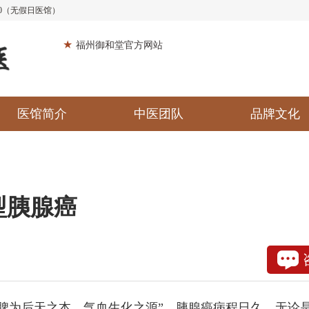
:30（无假日医馆）
★
福州御和堂官方网站
医馆简介
中医团队
品牌文化
型胰腺癌
脾为后天之本，气血生化之源”，胰腺癌病程日久，无论