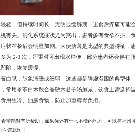
较轻，但持续时间长，无明显缓解期，进食后疼痛可能
气机有关。消化系统症状尤为突出，患者多有食欲不振、
胀症状在餐后会明显加剧。大便溏薄是此型的典型特征，
为 2-3 次，严重时可出现水样便，部分患者还会伴有
现凹陷，恢复缓慢。
苔白腻，脉象濡缓或细弱，这些都是脾虚湿困的典型体
则，常用参苓白术散合香砂六君子汤加减，饮食上需选择
免食用生冷、油腻食物，防止加重脾胃负担。
，希望能对有所帮助，如果你还有什么不懂的地方，可以与福州
到医馆就医！