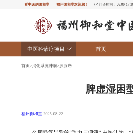
看中医到御和堂——福州御和堂欢迎您！
门诊时间：08:00-17
中医科诊疗项目
首页
首页
>
消化系统肿瘤
>
胰腺癌
脾虚湿困
福州御和堂
2025-08-22
久病耗气导致的“乏力与便溏” 中医认为，“