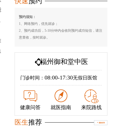
快速
预约
能
预约须知：
患
1、网络预约，优先就诊；
2、预约成功后，5-10分钟内会收到预约成功短信，请注
意查收，按时就诊。
难
血
福州御和堂中医
08:00-17:30
门诊时间：
无假日医馆
健康问答
就医指南
来院路线
医生
推荐
+ more